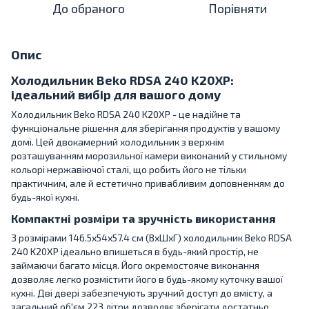
До обраного
Порівняти
Опис
Холодильник Beko RDSA 240 K20XP:
ідеальний вибір для вашого дому
Холодильник Beko RDSA 240 K20XP - це надійне та
функціональне рішення для зберігання продуктів у вашому
домі. Цей двокамерний холодильник з верхнім
розташуванням морозильної камери виконаний у стильному
кольорі нержавіючої сталі, що робить його не тільки
практичним, але й естетично привабливим доповненням до
будь-якої кухні.
Компактні розміри та зручність використання
З розмірами 146.5x54x57.4 см (ВxШxГ) холодильник Beko RDSA
240 K20XP ідеально впишеться в будь-який простір, не
займаючи багато місця. Його окремостояче виконання
дозволяє легко розмістити його в будь-якому куточку вашої
кухні. Дві двері забезпечують зручний доступ до вмісту, а
загальний об'єм 223 літри дозволяє зберігати достатньо