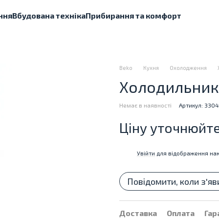
ння
Вбудована техніка
Прибирання та комфорт
Beko
Кухня
Охолодження
Холодильник 
Немає в наявності
Артикул: 3304
Ціну уточнюйт
Увійти
для відображення нак
%
Повідомити, коли з'яв
Доставка
Оплата
Гар