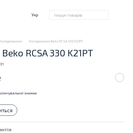
Укр
Холодильники
Холодильник Beko RCSA 330 K21PT
Beko RCSA 330 K21PT
31
е
опичувальної знижки
иться
антія