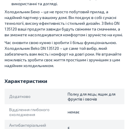
використанні та догляді.
Холодильник Беко – це не просто побутовий прилад, а
надійний партнер у вашому домі. Він поєднує в собі сучасні
технології, високу ефективність і стильний дизайн. З Beko DN
135120 ваші продукти завжди будуть свіжими та смачними, а
ви зможете насолоджуватися комфортом і зручністю на кухні.
Час оновити свою кухню і зробити її більш функціональною.
Холодильник Beko DN 135120 – це саме той вибір, який
забезпечить вам якість і комфорт на довгі роки. Не втрачайте
можливість зробити своє життя простішим і зручнішим з цим
надійним холодильником.
Характеристики
Полку для яєць; ящик для
Додатково
фруктів і овочів
Відділення глибокого
немає
охолодження
Антибактеріальний
є