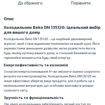
До обраного
Порівняти
Опис
Холодильник Beko DN 135120: ідеальний вибір
для вашого дому
Холодильник Beko DN 135120 – це надійний двокамерний
агрегат, який стане відмінним помічником на вашій кухні. Його
окремостояче виконання дозволяє легко розмістити його в
будь-якому куточку вашого дому, а стильний бежевий колір
гармонійно впишеться в будь-який інтер'єр.
Енергоефективність та економія
З класом енергоспоживання A+ ви зможете значно скоротити
витрати на електроенергію. Холодильник Beko DN135120 не
лише ефективно зберігає ваші продукти, але й робить це з
мінімальними витратами, що особливо важливо в умовах
сучасного світу.
Зручність та функціональність
Дві двері холодильника забезпечують легкий доступ до