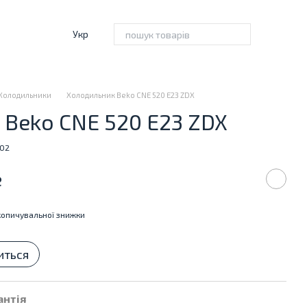
Укр
Холодильники
Холодильник Beko CNE 520 E23 ZDX
Beko CNE 520 E23 ZDX
402
е
опичувальної знижки
иться
антія