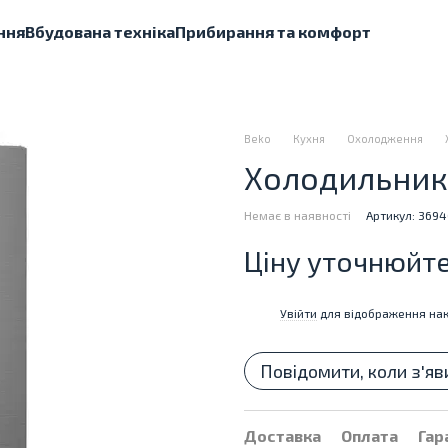
ння
Вбудована техніка
Прибирання та комфорт
Beko
Кухня
Охолодження
Холодильник 
Немає в наявності
Артикул: 369
Ціну уточнюйт
Увійти
для відображення нак
%
Повідомити, коли з'яв
Доставка
Оплата
Гар