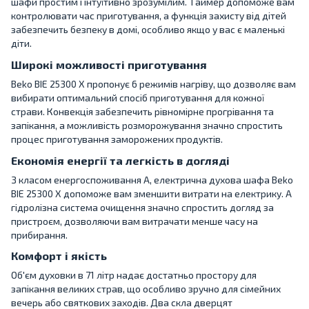
шафи простим і інтуїтивно зрозумілим. Таймер допоможе вам
контролювати час приготування, а функція захисту від дітей
забезпечить безпеку в домі, особливо якщо у вас є маленькі
діти.
Широкі можливості приготування
Beko BIE 25300 X пропонує 6 режимів нагріву, що дозволяє вам
вибирати оптимальний спосіб приготування для кожної
страви. Конвекція забезпечить рівномірне прогрівання та
запікання, а можливість розморожування значно спростить
процес приготування заморожених продуктів.
Економія енергії та легкість в догляді
З класом енергоспоживання A, електрична духова шафа Beko
BIE 25300 X допоможе вам зменшити витрати на електрику. А
гідролізна система очищення значно спростить догляд за
пристроєм, дозволяючи вам витрачати менше часу на
прибирання.
Комфорт і якість
Об'єм духовки в 71 літр надає достатньо простору для
запікання великих страв, що особливо зручно для сімейних
вечерь або святкових заходів. Два скла дверцят