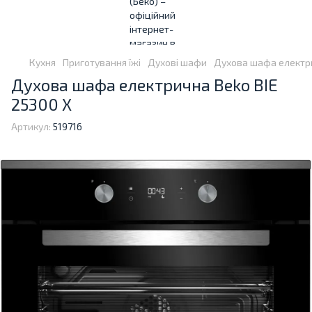
Кухня
Приготування їжі
Духові шафи
Духова шафа електри
Духова шафа електрична Beko BIE
25300 X
Артикул:
519716