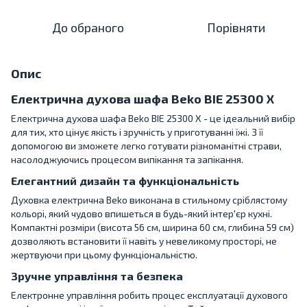
До обраного
Порівняти
Опис
Електрична духова шафа Beko BIE 25300 X
Електрична духова шафа Beko BIE 25300 X - це ідеальний вибір
для тих, хто цінує якість і зручність у приготуванні їжі. З її
допомогою ви зможете легко готувати різноманітні страви,
насолоджуючись процесом випікання та запікання.
Елегантний дизайн та функціональність
Духовка електрична Beko виконана в стильному сріблястому
кольорі, який чудово впишеться в будь-який інтер'єр кухні.
Компактні розміри (висота 56 см, ширина 60 см, глибина 59 см)
дозволяють встановити її навіть у невеликому просторі, не
жертвуючи при цьому функціональністю.
Зручне управління та безпека
Електронне управління робить процес експлуатації духового